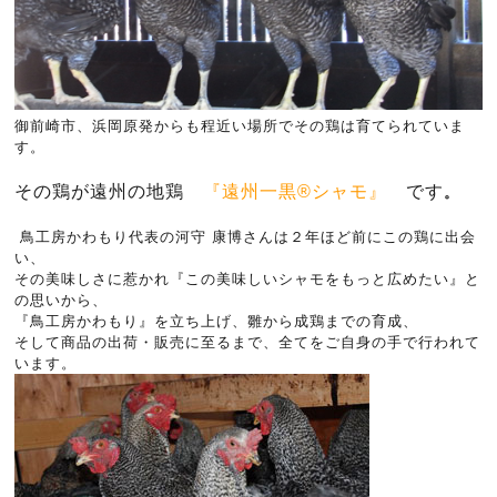
御前崎市、浜岡原発からも程近い場所でその鶏は育てられていま
す。
その鶏が遠州の地鶏
『遠州一黒®シャモ』
です
。
鳥工房かわもり代表の河守 康博さんは２年ほど前にこの鶏に出会
い、
その美味しさに惹かれ『この美味しいシャモをもっと広めたい』と
の思いから、
『鳥工房かわもり』を立ち上げ、雛から成鶏までの育成、
そして商品の出荷・販売に至るまで、全てをご自身の手で行われて
います。