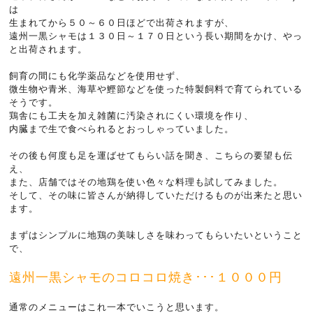
は
生まれてから５０～６０日ほどで出荷されますが、
遠州一黒シャモは１３０日～１７０日という長い期間をかけ、やっ
と出荷されます。
飼育の間にも化学薬品などを使用せず、
微生物や青米、海草や鰹節などを使った特製飼料で育てられている
そうです。
鶏舎にも工夫を加え雑菌に汚染されにくい環境を作り、
内臓まで生で食べられるとおっしゃっていました。
その後も何度も足を運ばせてもらい話を聞き、こちらの要望も伝
え、
また、店舗ではその地鶏を使い色々な料理も試してみました。
そして、その味に皆さんが納得していただけるものが出来たと思い
ます。
まずはシンプルに地鶏の美味しさを味わってもらいたいということ
で、
遠州一黒シャモのコロコロ焼き･･･１０００円
通常のメニューはこれ一本でいこうと思います。