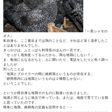
『
一黒シャモの
オス』
私自身も、ここ最近までは鶏のことなど、それほど深く追求したこ
とはありませんでした。
きっかけは、ふとっぱら料理長のほんの一言です。
「せっかく地魚使ってるんだから、鶏も地鶏にしない？」
ま、勉強にもなるからと、人に聞いたり、電話をしたりと色々調べ
ましたが、
判ったことは
「地鶏とブロイラーの間に銘柄鶏というものが存在する」
「静岡県内には地鶏というものは２種類しかない」
ということでした。
というか僕自身も地鶏そのものに勘違いがありました。
地酒と同じように地元で作っている、または、地面で育てている鶏
と思っていたのです。
簡単に地鶏、銘柄鳥の定義を説明すると･･･
～～～～～～～～～～～～～～～～～～～～～～～～～～～～～～