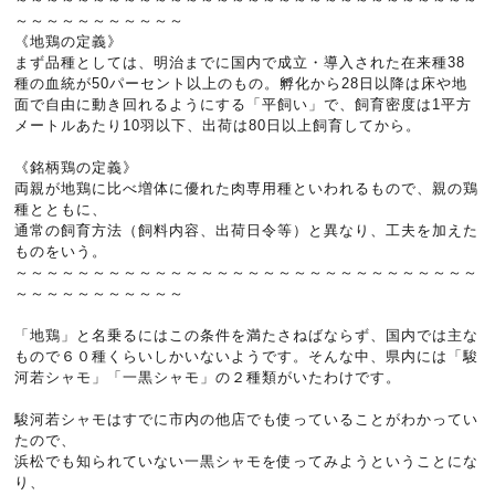
～～～～～～～～～～～
《地鶏の定義》
まず品種としては、明治までに国内で成立・導入された在来種38
種の血統が50パーセント以上のもの。孵化から28日以降は床や地
面で自由に動き回れるようにする「平飼い」で、飼育密度は1平方
メートルあたり10羽以下、出荷は80日以上飼育してから。
《銘柄鶏の定義》
両親が地鶏に比べ増体に優れた肉専用種といわれるもので、親の鶏
種とともに、
通常の飼育方法（飼料内容、出荷日令等）と異なり、工夫を加えた
ものをいう。
～～～～～～～～～～～～～～～～～～～～～～～～～～～～～～
～～～～～～～～～～～
「地鶏」と名乗るにはこの条件を満たさねばならず、国内では主な
もので６０種くらいしかいないようです。そんな中、県内には「駿
河若シャモ」「一黒シャモ」の２種類がいたわけです。
駿河若シャモはすでに市内の他店でも使っていることがわかってい
たので、
浜松でも知られていない一黒シャモを使ってみようということにな
り、